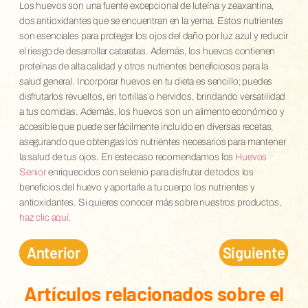
Los huevos son una fuente excepcional de luteína y zeaxantina,
dos antioxidantes que se encuentran en la yema. Estos nutrientes
son esenciales para proteger los ojos del daño por luz azul y reducir
el riesgo de desarrollar cataratas. Además, los huevos contienen
proteínas de alta calidad y otros nutrientes beneficiosos para la
salud general. Incorporar huevos en tu dieta es sencillo; puedes
disfrutarlos revueltos, en tortillas o hervidos, brindando versatilidad
a tus comidas. Además, los huevos son un alimento económico y
accesible que puede ser fácilmente incluido en diversas recetas,
asegurando que obtengas los nutrientes necesarios para mantener
la salud de tus ojos. En este caso recomendamos los
Huevos
Senior
enriquecidos con selenio para disfrutar de todos los
beneficios del huevo y aportarle a tu cuerpo los nutrientes y
antioxidantes. Si quieres conocer más sobre nuestros productos,
haz clic aquí
.
Anterior
Siguiente
Artículos relacionados sobre el