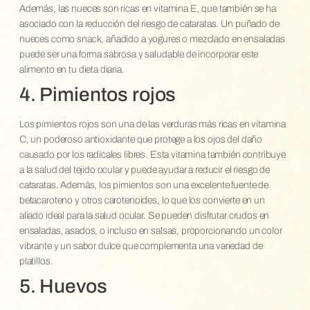
Además, las nueces son ricas en vitamina E, que también se ha
asociado con la reducción del riesgo de cataratas. Un puñado de
nueces como snack, añadido a yogures o mezclado en ensaladas
puede ser una forma sabrosa y saludable de incorporar este
alimento en tu dieta diaria.
4. Pimientos rojos
Los pimientos rojos son una de las verduras más ricas en vitamina
C, un poderoso antioxidante que protege a los ojos del daño
causado por los radicales libres. Esta vitamina también contribuye
a la salud del tejido ocular y puede ayudar a reducir el riesgo de
cataratas. Además, los pimientos son una excelente fuente de
betacaroteno y otros carotenoides, lo que los convierte en un
aliado ideal para la salud ocular. Se pueden disfrutar crudos en
ensaladas, asados, o incluso en salsas, proporcionando un color
vibrante y un sabor dulce que complementa una variedad de
platillos.
5. Huevos