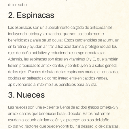
dulce sabor.
2. Espinacas
Las espinacas son un superalimento cargado de antioxidantes,
incluyendo luteína y zeaxantina, que son particularmente
beneficiosos para la salud ocular. Estos carotenoides se acumulan
en la retina y ayudan a filtrar la luz azul dañina, protegiendo así los
ojos del daño oxidativo y reduciendo el riesgo de cataratas.
Además, las espinacas son ricas en vitaminas C y E, que también
tienen propiedades antioxidantes y contribuyen a la salud general
de los ojos. Puedes disfrutar de las espinacas crudas en ensaladas,
cocidas en salteados o como ingrediente en batidos verdes,
aprovechando al máximo sus beneficios para la vista.
3. Nueces
Las nueces son una excelente fuente de ácidos grasos omega-3 y
antioxidantes que benefician la salud ocular. Estos nutrientes
ayudan a reducir la inflamación y a proteger los ojos del daño
oxidativo, factores que pueden contribuir al desarrollo de cataratas.