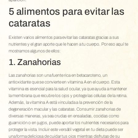
5 alimentos para evitar las
cataratas
Existen varios alimentos para evitar las cataratas gracias a sus
nutrientes y el gran aporte que le hacen a tu cuerpo. Por eso aquí te
mostramos algunos de ellos:
1. Zanahorias
Las zanahorias son una fuente rica en betacaroteno, un
antioxidante que se convierte en vitamina A en el cuerpo. Esta
vitamina es esencial para la salud ocular, ya que ayuda a mantener
la membrana que recubre los ojos y protege las células de la retina.
Además, la vitamina A está vinculada a la prevención de la
degeneración macular y las cataratas. Consumir zanahorias de
diversas maneras, ya sea crudas en ensaladas, cocidas como
guarnición o en jugos, puede aportar los nutrientes necesarios para
proteger la vista. Incluir este versátil vegetal en tu dieta puede ser
una forma deliciosa de cuidar tus ojos mientras disfrutas de su