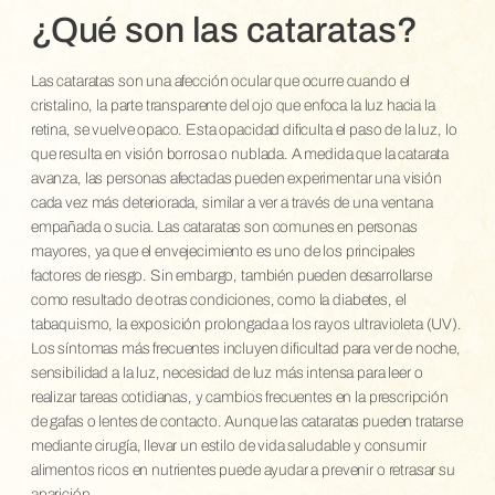
¿Qué son las cataratas?
Las cataratas son una afección ocular que ocurre cuando el
cristalino, la parte transparente del ojo que enfoca la luz hacia la
retina, se vuelve opaco. Esta opacidad dificulta el paso de la luz, lo
que resulta en visión borrosa o nublada. A medida que la catarata
avanza, las personas afectadas pueden experimentar una visión
cada vez más deteriorada, similar a ver a través de una ventana
empañada o sucia. Las cataratas son comunes en personas
mayores, ya que el envejecimiento es uno de los principales
factores de riesgo. Sin embargo, también pueden desarrollarse
como resultado de otras condiciones, como la diabetes, el
tabaquismo, la exposición prolongada a los rayos ultravioleta (UV).
Los síntomas más frecuentes incluyen dificultad para ver de noche,
sensibilidad a la luz, necesidad de luz más intensa para leer o
realizar tareas cotidianas, y cambios frecuentes en la prescripción
de gafas o lentes de contacto. Aunque las cataratas pueden tratarse
mediante cirugía, llevar un estilo de vida saludable y consumir
alimentos ricos en nutrientes puede ayudar a prevenir o retrasar su
aparición.