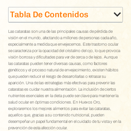
Tabla De Contenidos
Las cataratas son una de las principales causas de pérdida de
visión en el mundo, afectando a millones de personas cada año,
especialmente a medida que envejecemos. Este trastorno ocular
se caracteriza por la opacidad del cristalino del ojo, lo que provoca
visión borrosa y dificultades para ver de cerca o de lejos. Aunque
las cataratas pueden tener diversas causas, como factores
genéticos y el proceso natural de envejecimiento, existen hábitos
que pueden reducir el riesgo de desarrollarlas o retrasar su
aparición. Una de las estrategias más efectivas para prevenir las
cataratas es cuidar nuestra alimentación. La inclusión de ciertos
nutrientes esenciales en la dieta puede ser clave para mantener la
salud ocular en óptimas condiciones. En Huevos Oro,
exploraremos los mejores alimentos para evitar las cataratas,
aquellos que, gracias a su contenido nutricional, pueden
desempeñar un papel fundamental en el cuidado de tu vista y en la
prevención de esta afección ocular.