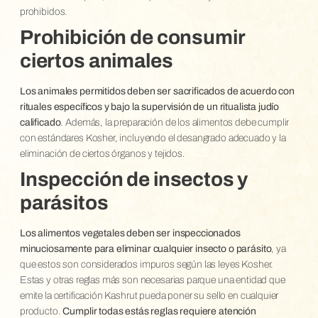
prohibidos.
Prohibición de consumir
ciertos animales
Los animales permitidos deben ser sacrificados de acuerdo con
rituales específicos y bajo la supervisión de un ritualista judío
calificado
. Además, la preparación de los alimentos debe cumplir
con estándares Kosher, incluyendo el desangrado adecuado y la
eliminación de ciertos órganos y tejidos.
Inspección de insectos y
parásitos
Los alimentos vegetales deben ser inspeccionados
minuciosamente para eliminar cualquier insecto o parásito
, ya
que estos son considerados impuros según las leyes Kosher.
Estas y otras reglas más son necesarias parque una entidad que
emite la certificación Kashrut pueda poner su sello en cualquier
producto.
Cumplir todas estás reglas requiere atención