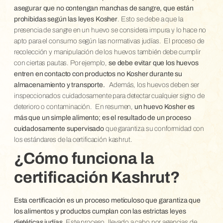
asegurar que no contengan manchas de sangre, que están
prohibidas según las leyes Kosher
. Esto se debe a que la
presencia de sangre en un huevo se considera impura y lo hace no
apto para el consumo según las normativas judías.
El proceso de
recolección y manipulación de los huevos también debe cumplir
con ciertas pautas. Por ejemplo,
se debe evitar que los huevos
entren en contacto con productos no Kosher durante su
almacenamiento y transporte.
Además, los huevos deben ser
inspeccionados cuidadosamente para detectar cualquier signo de
deterioro o contaminación.
En resumen,
un huevo Kosher es
más que un simple alimento; es el resultado de un proceso
cuidadosamente supervisado
que garantiza su conformidad con
los estándares de la certificación kashrut.
¿Cómo funciona la
certificación Kashrut?
Esta certificación es un proceso meticuloso que garantiza que
los alimentos y productos cumplan con las estrictas leyes
dietéticas judías
. Este proceso, llevado a cabo por agencias de