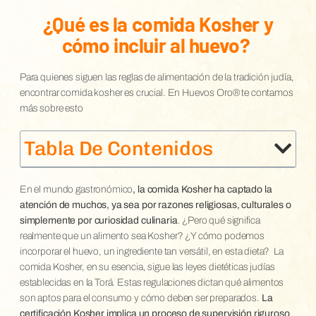
¿Qué es la comida Kosher y
cómo incluir al huevo?
Para quienes siguen las reglas de alimentación de la tradición judía,
encontrar comida kosher es crucial. En Huevos Oro® te contamos
más sobre esto
Tabla De Contenidos
En el mundo gastronómico
, la comida Kosher ha captado la
atención de muchos, ya sea por razones religiosas, culturales o
simplemente por curiosidad culinaria
. ¿Pero qué significa
realmente que un alimento sea Kosher? ¿Y cómo podemos
incorporar el huevo, un ingrediente tan versátil, en esta dieta?
La
comida Kosher, en su esencia, sigue las leyes dietéticas judías
establecidas en la Torá. Estas regulaciones dictan qué alimentos
son aptos para el consumo y cómo deben ser preparados.
La
certificación Kosher implica un proceso de supervisión riguroso