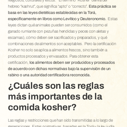
religiosos, culturales y éticos.
El término “Kosher” deriva del
hebreo “kashrut”, que significa “apto” o “correcto”.
Esta práctica se
basa en las leyes dietéticas establecidas en la Torá,
específicamente en libros como Levítico y Deuteronomio.
Estas
leyes dictan qué animales pueden ser consumidos (como el
ganado rumiante con pezuñas hendidas y peces con aletas y
escamas), cómo deben ser sacrificados y preparados, y qué
combinaciones de alimentos son aceptables.
Pero la certificación
Kosher no solo se aplica a alimentos frescos, sino también a
productos procesados y envasados. Para obtener esta
certificación,
los alimentos deben ser producidos y procesados
de acuerdo con dichas normativas bajo la supervisión de un
rabino o una autoridad certificadora reconocida.
¿Cuáles son las reglas
más importantes de la
comida kosher?
Las reglas y restricciones que han sido transmitidas a lo largo de
generaciones. Estas normativas, basadas en la Torá y la ley judía,