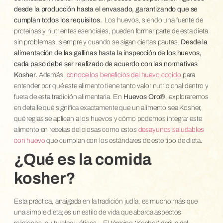
desde la producción hasta el envasado, garantizando que se
cumplan todos los requisitos.
Los huevos, siendo una fuente de
proteínas y nutrientes esenciales, pueden formar parte de esta dieta
sin problemas, siempre y cuando se sigan ciertas pautas.
Desde la
alimentación de las gallinas hasta la inspección de los huevos,
cada paso debe ser realizado de acuerdo con las normativas
Kosher.
Además,
conoce los beneficios del huevo cocido
para
entender por qué este alimento tiene tanto valor nutricional dentro y
fuera de esta tradición alimentaria.
En
Huevos Oro®
, exploraremos
en detalle qué significa exactamente que un alimento sea Kosher,
qué reglas se aplican a los huevos y cómo podemos integrar este
alimento en recetas deliciosas como estos
desayunos saludables
con huevo
que cumplan con los estándares de este tipo de dieta.
¿Qué es la comida
kosher?
Esta práctica, arraigada en la tradición judía, es mucho más que
una simple dieta; es un estilo de vida que abarca aspectos