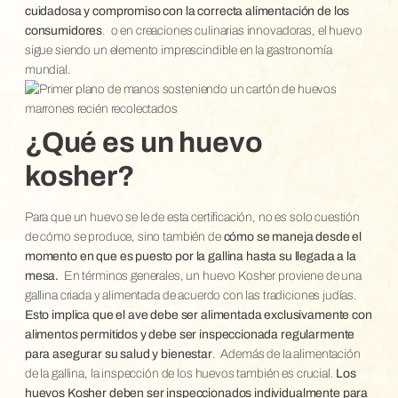
cuidadosa y compromiso con la correcta alimentación de los
consumidores
.
o en creaciones culinarias innovadoras, el huevo
sigue siendo un elemento imprescindible en la gastronomía
mundial.
¿Qué es un huevo
kosher?
Para que un huevo se le de esta certificación, no es solo cuestión
de cómo se produce, sino también de
cómo se maneja desde el
momento en que es puesto por la gallina hasta su llegada a la
mesa.
En términos generales, un huevo Kosher proviene de una
gallina criada y alimentada de acuerdo con las tradiciones judías.
Esto implica que el ave debe ser alimentada exclusivamente con
alimentos permitidos y debe ser inspeccionada regularmente
para asegurar su salud y bienestar
.
Además de la alimentación
de la gallina, la inspección de los huevos también es crucial.
Los
huevos Kosher deben ser inspeccionados individualmente para