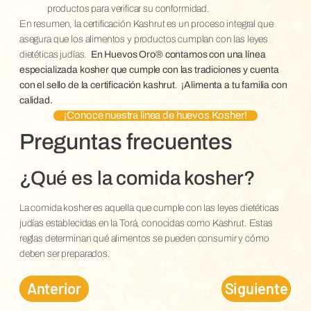
productos para verificar su conformidad.
En resumen, la certificación Kashrut es un proceso integral que
asegura que los alimentos y productos cumplan con las leyes
dietéticas judías.
En Huevos Oro® contamos con una línea
especializada kosher que cumple con las tradiciones y cuenta
con el sello de la certificación kashrut
.
¡Alimenta a tu familia con
calidad.
¡Conoce nuestra linea de huevos Kosher!
Preguntas frecuentes
¿Qué es la comida kosher?
La comida kosher es aquella que cumple con las leyes dietéticas
judías establecidas en la Torá, conocidas como Kashrut. Estas
reglas determinan qué alimentos se pueden consumir y cómo
deben ser preparados.
Anterior
Siguiente