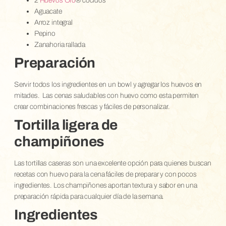
2
Huevos Oro
® cocidos
Aguacate
Arroz integral
Pepino
Zanahoria rallada
Preparación
Servir todos los ingredientes en un bowl y agregar los huevos en
mitades.
Las cenas saludables con huevo como esta permiten
crear combinaciones frescas y fáciles de personalizar.
Tortilla ligera de
champiñones
Las tortillas caseras son una excelente opción para quienes buscan
recetas con huevo para la cena fáciles de preparar y con pocos
ingredientes. Los champiñones aportan textura y sabor en una
preparación rápida para cualquier día de la semana.
Ingredientes