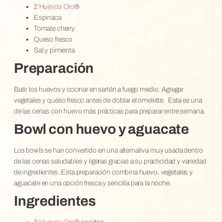
2
Huevos Oro
®
Espinaca
Tomate cherry
Queso fresco
Sal y pimienta
Preparación
Batir los huevos y cocinar en sartén a fuego medio. Agregar
vegetales y queso fresco antes de doblar el omelette.
Esta es una
de las cenas con huevo más prácticas para preparar entre semana.
Bowl con huevo y aguacate
Los bowls se han convertido en una alternativa muy usada dentro
de las cenas saludables y ligeras gracias a su practicidad y variedad
de ingredientes. Esta preparación combina huevo, vegetales y
aguacate en una opción fresca y sencilla para la noche.
Ingredientes