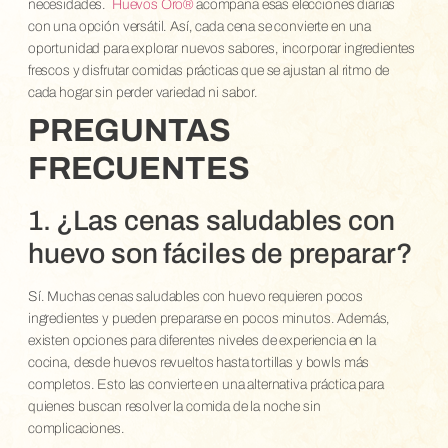
necesidades.
Huevos Oro®
acompaña esas elecciones diarias
con una opción versátil. Así, cada cena se convierte en una
oportunidad para explorar nuevos sabores, incorporar ingredientes
frescos y disfrutar comidas prácticas que se ajustan al ritmo de
cada hogar sin perder variedad ni sabor.
PREGUNTAS
FRECUENTES
1. ¿Las cenas saludables con
huevo son fáciles de preparar?
Sí. Muchas cenas saludables con huevo requieren pocos
ingredientes y pueden prepararse en pocos minutos. Además,
existen opciones para diferentes niveles de experiencia en la
cocina, desde huevos revueltos hasta tortillas y bowls más
completos. Esto las convierte en una alternativa práctica para
quienes buscan resolver la comida de la noche sin
complicaciones.