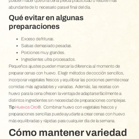
pueden hacer que una cena pierda practicidad o resulte más
abundante de lo necesario para el final del día.
Qué evitar en algunas
preparaciones
Exceso de frituras.
Salsas demasiado pesadas.
Porciones muy grandes.
Ingredientes ultra procesados.
Pequeños ajustes pueden marcar la diferencia al momento de
preparar cenas con huevo. Elegir métodos de cocción sencillos,
incorporar vegetales frescos y equilibrar las porciones permite crear
comidas más agradables y variadas. Además, las recetas con
huevo para la cena ofrecen la ventaja de adaptarse fácilmente a
distintos ingredientes sin necesidad de preparaciones complejas.
Tip
Huevos Oro
®.
Combinar huevo con vegetales frescos y
preparaciones sencillas puede ayudarte a crear cenas con huevo
más equilibradas y rápidas para cualquier día de la semana.
Cómo mantener variedad