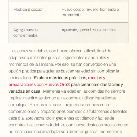
Modifica la cocción
Huevo cocido, revuelto, horneado o
en omelette
Agrega nuevos
Aguacate, queso fresco o semillas
complementos
Las cenas saludables con huevo ofrecen la flexibilidad de
adaptarse a diferentes gustos, ingredientes disponibles y
momentos de la semana. Por eso, se han convertido en una
opción práctica para quienes buscan variedad sin complicar la
cocina diaria.
Explora más ideas prácticas,
recetas y
preparaciones con Huevos Oro®
para crear comidas fáciles y
variadas en casa.
Mantener variedad en las comidas no siempre
implica invertir más tiempo en la cocina o utilizar ingredientes
complejos. En muchos casos, pequeños cambios en las
combinaciones y preparaciones permiten disfrutar cenas diferentes
cada día, aprovechando ingredientes cotidianos y fáciles de
encontrar. Las cenas saludables con huevo destacan precisamente
por esa capacidad de adaptarse a distintos gustos, momentos y