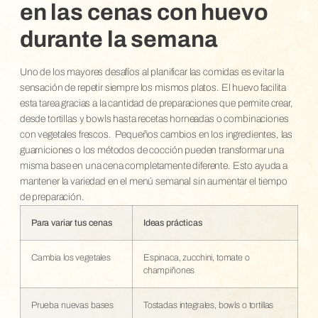
en las cenas con huevo
durante la semana
Uno de los mayores desafíos al planificar las comidas es evitar la
sensación de repetir siempre los mismos platos. El huevo facilita
esta tarea gracias a la cantidad de preparaciones que permite crear,
desde tortillas y bowls hasta recetas horneadas o combinaciones
con vegetales frescos.
Pequeños cambios en los ingredientes, las
guarniciones o los métodos de cocción pueden transformar una
misma base en una cena completamente diferente. Esto ayuda a
mantener la variedad en el menú semanal sin aumentar el tiempo
de preparación.
Para variar tus cenas
Ideas prácticas
Cambia los vegetales
Espinaca, zucchini, tomate o
champiñones
Prueba nuevas bases
Tostadas integrales, bowls o tortillas