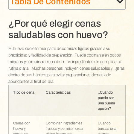
Tabla De Contenidos
¿Por qué elegir cenas
saludables con huevo?
El huevo suele formar parte de comidas ligeras gracias a su
practicidad y facilidad de preparación. Puede cocinarse en pocos
minutos y combinarse con distintos ingredientes sin complicar la
rutina diaria.
Muchas personas incluyen cenas saludables y ligeras
dentro de sus hábitos para evitar preparaciones demasiado
abundantes al final del día.
Tipo de cena
Características
¿Cuándo
puede ser
una buena
opción?
Cenas con
Combinan ingredientes
Cuando
huevo y
frescos y permiten crear
buscas una
vegetales
platos ligeros con
comida