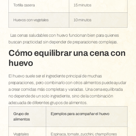
Tortilla casera
15 minutos
Huevos con vegetales
10 minutos
Las cenas saludables con huevo funcionan bien para quienes
buscan practicidad sin depender de preparaciones complejas.
Cómo equilibrar una cena con
huevo
El huevo suele ser el ingrediente principal de muchas
preparaciones, pero combinarlo con otros alimentos puede ayudar
a crear comidas más completas y variadas. Una cena equilibrada
no depende de un solo ingrediente, sino de la combinación
adecuada de diferentes grupos de alimentos.
Grupo de
Ejemplos para acompañar el huevo
alimentos
Vegetales
Espinaca, tomate, zucchini, champiñones