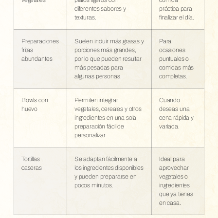
diferentes sabores y
práctica para
texturas.
finalizar el día.
Preparaciones
Suelen incluir más grasas y
Para
fritas
porciones más grandes,
ocasiones
abundantes
por lo que pueden resultar
puntuales o
más pesadas para
comidas más
algunas personas.
completas.
Bowls con
Permiten integrar
Cuando
huevo
vegetales, cereales y otros
deseas una
ingredientes en una sola
cena rápida y
preparación fácil de
variada.
personalizar.
Tortillas
Se adaptan fácilmente a
Ideal para
caseras
los ingredientes disponibles
aprovechar
y pueden prepararse en
vegetales o
pocos minutos.
ingredientes
que ya tienes
en casa.