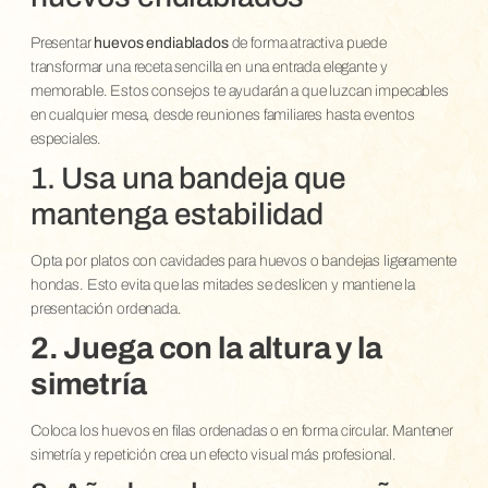
Presentar
huevos endiablados
de forma atractiva puede
transformar una receta sencilla en una entrada elegante y
memorable. Estos consejos te ayudarán a que luzcan impecables
en cualquier mesa, desde reuniones familiares hasta eventos
especiales.
1. Usa una bandeja que
mantenga estabilidad
Opta por platos con cavidades para huevos o bandejas ligeramente
hondas. Esto evita que las mitades se deslicen y mantiene la
presentación ordenada.
2. Juega con la altura y la
simetría
Coloca los huevos en filas ordenadas o en forma circular. Mantener
simetría y repetición crea un efecto visual más profesional.