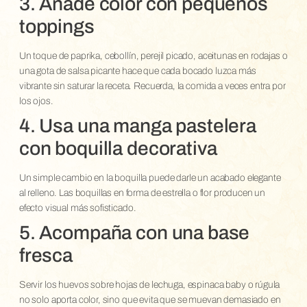
3. Añade color con pequeños
toppings
Un toque de paprika, cebollín, perejil picado, aceitunas en rodajas o
una gota de salsa picante hace que cada bocado luzca más
vibrante sin saturar la receta. Recuerda, la comida a veces entra por
los ojos.
4. Usa una manga pastelera
con boquilla decorativa
Un simple cambio en la boquilla puede darle un acabado elegante
al relleno. Las boquillas en forma de estrella o flor producen un
efecto visual más sofisticado.
5. Acompaña con una base
fresca
Servir los huevos sobre hojas de lechuga, espinaca baby o rúgula
no solo aporta color, sino que evita que se muevan demasiado en