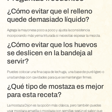
¿Cómo evitar que el relleno
quede demasiado líquido?
Agrega la mayonesa poco a poco y ajusta la consistencia
incorporando más yema triturada si necesitas espesar la mezcla.
¿Cómo evitar que los huevos
se deslicen en la bandeja al
servir?
Puedes colocar una fina capa de lechuga, una base de puré ligero o
una bandeja con cavidades para que se mantengan firmes.
¿Qué tipo de mostaza es mejor
para esta receta?
La mostaza Dijon es la opción más clásica, pero también puedes
usar mostaza amarilla o mostaza con semillas según el sabor que