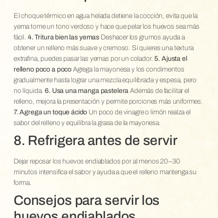
El choque térmico en agua helada detiene la cocción, evita que la
yema tome un tono verdoso y hace que pelar los huevos sea más
fácil.
4. Tritura bien las yemas
Deshacer los grumos ayuda a
obtener un relleno más suave y cremoso. Si quieres una textura
extrafina, puedes pasar las yemas por un colador.
5. Ajusta el
relleno poco a poco
Agrega la mayonesa y los condimentos
gradualmente hasta lograr una mezcla equilibrada y espesa, pero
no líquida.
6. Usa una manga pastelera
Además de facilitar el
relleno, mejora la presentación y permite porciones más uniformes.
7. Agrega un toque ácido
Un poco de vinagre o limón realza el
sabor del relleno y equilibra la grasa de la mayonesa.
8. Refrigera antes de servir
Dejar reposar los huevos endiablados por al menos 20–30
minutos intensifica el sabor y ayuda a que el relleno mantenga su
forma.
Consejos para servir los
huevos endiablados