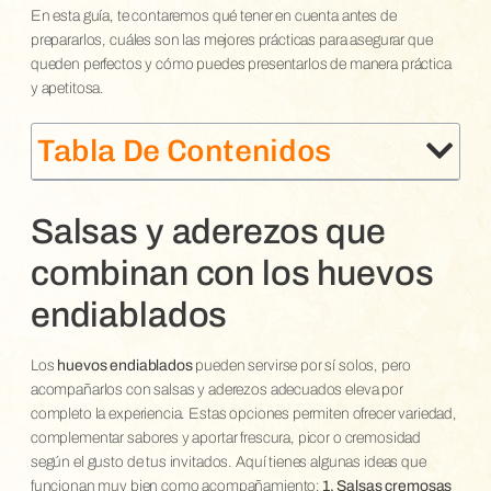
En esta guía, te contaremos qué tener en cuenta antes de
prepararlos, cuáles son las mejores prácticas para asegurar que
queden perfectos y cómo puedes presentarlos de manera práctica
y apetitosa.
Tabla De Contenidos
Salsas y aderezos que
combinan con los huevos
endiablados
Los
huevos endiablados
pueden servirse por sí solos, pero
acompañarlos con salsas y aderezos adecuados eleva por
completo la experiencia. Estas opciones permiten ofrecer variedad,
complementar sabores y aportar frescura, picor o cremosidad
según el gusto de tus invitados. Aquí tienes algunas ideas que
funcionan muy bien como acompañamiento:
1. Salsas cremosas