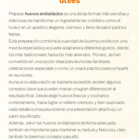
Preparar
huevos endiablados
es una de las formas más sencillas y
deliciosas de transformar un ingrediente tan cotidiano como el
huevo en un aperitivo elegante, cremoso y lleno de sabor para tus
fiestas.
Esta preparación combina la suavidad de la yema cocida con una
mezcla especiada que puede adaptarse a diferentes gustos, desde
los más tradicionales hasta los más atrevidos. Por eso, se han
convertido en una opción ideal para reuniones familiares,
celebraciones especiales o como un snack práctico para compartir
en reuniones.
Aunque su elaboración es bastante accesible, existen algunos
consejos clave que pueden marcar una gran diferencia en el
resultado final. Desde elegir huevos frescos y cocinarlos
correctamente, hasta lograr un relleno cremoso y bien sazonado,
cada detalle suma para obtener una presentación atractiva y un
sabor equilibrado.
Además, servir los huevos endiablados de forma adecuada
también es importante para mantener su textura y frescura y claro
también te daremos consejos para ello.