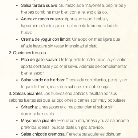
Salsa tártara suave
: Su mezcla de mayonesa, pepinillos y
hierbas combina muy bien con el relleno clásico.
Aderezo ranch casero
: Aporta un sabor herbal y
ligeramente ácido que complementa la cremosidad del
huevo.
Crema de yogur con limón
: Una opción más ligera que
añade frescura sin restar intensidad al plato.
2. Opciones frescas
Pico de gallo suave
: Un toque de tomate, cebolla y cilantro
aporta contraste y color al servir. Además de complementar
bien el sabor.
Salsa verde de hierbas
: Preparada con cilantro, perejil y un
toque de limón, realza los sabores sin sobrecargar.
3. Salsas picantes
Los huevos endiablados resaltan por sus
sabores fuertes así que las opciones picantes son muy populares:
Sriracha
: Unas gotas encima potencian el sabor sin
dominar la mezcla.
Mayonesa picante
: Hecha con mayonesa y tu salsa picante
preferida, ideal si buscas darle un giro atrevido.
Salsa chipotle cremosa
: Perfecta para quienes disfrutan