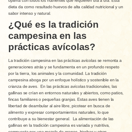
óptima con todos los nutrientes que requieren día a día. Esta
dieta da como resultado huevos de alta calidad nutricional y un
sabor intenso y natural.
¿Qué es la tradición
campesina en las
prácticas avícolas?
La tradición campesina en las prácticas avícolas se remonta a
generaciones atrás y se fundamenta en un profundo respeto
por la tierra, los animales y la comunidad. La tradición
campesina aboga por un enfoque holístico y sostenible en la
crianza de aves.
En las prácticas avícolas tradicionales, las
gallinas se crían en entornos naturales y abiertos, como patios,
fincas familiares o pequeñas granjas. Estas aves tienen la
libertad de deambular al aire libre, picotear en busca de
alimento y expresar comportamientos naturales, lo que
contribuye a su bienestar general.
La alimentación de las
gallinas en la tradición campesina es variada y nutritiva,
compuesta por una mezcla de granos, hierbas y otros