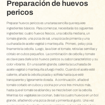
Preparación de huevos
pericos
Preparar huevos pericos es una tarea sencilla que requiere
ingredientes básicos. Para comenzar, necesitarás los siguientes
ingredientes: cuatro huevos frescos, una cebolla mediana, un
tomate grande, una pizca de sal, una pizca de pimienta y una
cucharada de aceite vegetal o mantequilla.
Primero, pela y pica
finamente la cebolla. Luego, lava bien el tomate, retira las semillas y
córtalo en cubos pequeños. La combinación de cebolla y tomate
es clave para darle a los huevos pericos su sabor característico y su
color vibrante.
En una sartén grande, calienta la cucharada de
aceite vegetal o mantequilla a fuego medio. Cuando el aceite esté
caliente, añade la cebolla picada y sofríela hasta que esté
transparente y ligeramente dorada.
A continuación, añade el
tomate cortado en cubos y cocina por unos tres minutos más,
hasta que el tomate se ablande y se mezcle bien con la cebolla.
Mientras los vegetales se cocinan, bate los cuatro huevos en un bol
grande, añadiendo una pizca de sal y pimienta al gusto. Una vez