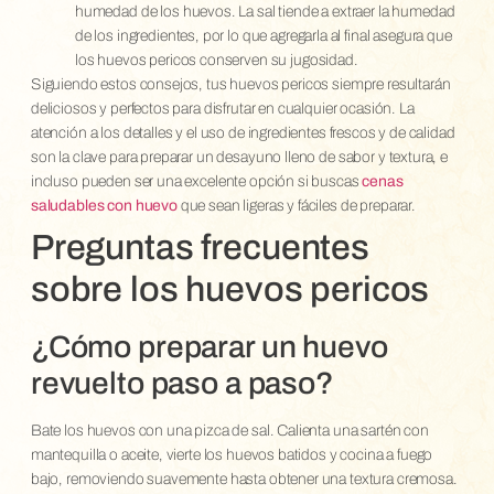
humedad de los huevos. La sal tiende a extraer la humedad
de los ingredientes, por lo que agregarla al final asegura que
los huevos pericos conserven su jugosidad.
Siguiendo estos consejos, tus huevos pericos siempre resultarán
deliciosos y perfectos para disfrutar en cualquier ocasión. La
atención a los detalles y el uso de ingredientes frescos y de calidad
son la clave para preparar un desayuno lleno de sabor y textura, e
incluso pueden ser una excelente opción si buscas
cenas
saludables con huevo
que sean ligeras y fáciles de preparar.
Preguntas frecuentes
sobre los huevos pericos
¿Cómo preparar un huevo
revuelto paso a paso?
Bate los huevos con una pizca de sal. Calienta una sartén con
mantequilla o aceite, vierte los huevos batidos y cocina a fuego
bajo, removiendo suavemente hasta obtener una textura cremosa.