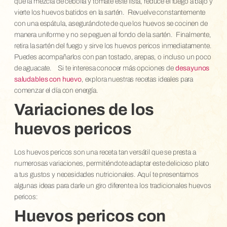
que la mezcla de cebolla y tomate esté lista, reduce el fuego a bajo y
vierte los huevos batidos en la sartén.
Revuelve constantemente
con una espátula, asegurándote de que los huevos se cocinen de
manera uniforme y no se peguen al fondo de la sartén.
Finalmente,
retira la sartén del fuego y sirve los huevos pericos inmediatamente.
Puedes acompañarlos con pan tostado, arepas, o incluso un poco
de aguacate.
Si te interesa conocer más opciones de
desayunos
saludables con huevo
, explora nuestras recetas ideales para
comenzar el día con energía.
Variaciones de los
huevos pericos
Los huevos pericos son una receta tan versátil que se presta a
numerosas variaciones, permitiéndote adaptar este delicioso plato
a tus gustos y necesidades nutricionales. Aquí te presentamos
algunas ideas para darle un giro diferente a los tradicionales huevos
pericos:
Huevos pericos con