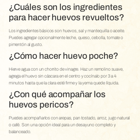
¿Cuáles son los ingredientes
para hacer huevos revueltos?
Los ingredientes básicos son huevos, sal y mantequilla o aceite.
Puedes agregar opcionalmente leche, queso, cebolla, tomate o
pimentón al gusto.
¿Cómo hacer huevo poche?
Hierve agua con un chorrito de vinagre. Haz un remolino suave,
agrega el huevo sin cáscara en el centro y cocínalo por 3 a 4
minutos hasta que la clara esté firme y la yema quede líquida.
¿Con qué acompañar los
huevos pericos?
Puedes acompañarlos con arepas, pan tostado, arroz, jugo natural
o café. Son una opción ideal para un desayuno completo y
balanceado.