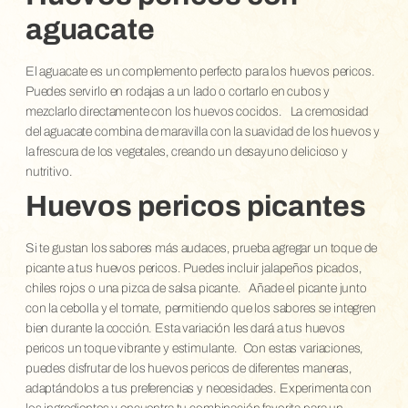
aguacate
El aguacate es un complemento perfecto para los huevos pericos.
Puedes servirlo en rodajas a un lado o cortarlo en cubos y
mezclarlo directamente con los huevos cocidos.
La cremosidad
del aguacate combina de maravilla con la suavidad de los huevos y
la frescura de los vegetales, creando un desayuno delicioso y
nutritivo.
Huevos pericos picantes
Si te gustan los sabores más audaces, prueba agregar un toque de
picante a tus huevos pericos. Puedes incluir jalapeños picados,
chiles rojos o una pizca de salsa picante.
Añade el picante junto
con la cebolla y el tomate, permitiendo que los sabores se integren
bien durante la cocción. Esta variación les dará a tus huevos
pericos un toque vibrante y estimulante.
Con estas variaciones,
puedes disfrutar de los huevos pericos de diferentes maneras,
adaptándolos a tus preferencias y necesidades. Experimenta con