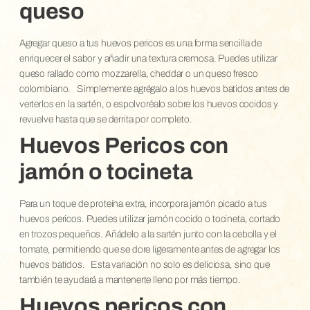
queso
Agregar queso a tus huevos pericos es una forma sencilla de
enriquecer el sabor y añadir una textura cremosa. Puedes utilizar
queso rallado como mozzarella, cheddar o un queso fresco
colombiano.
Simplemente agrégalo a los huevos batidos antes de
verterlos en la sartén, o espolvoréalo sobre los huevos cocidos y
revuelve hasta que se derrita por completo.
Huevos Pericos con
jamón o tocineta
Para un toque de proteína extra, incorpora jamón picado a tus
huevos pericos. Puedes utilizar jamón cocido o tocineta, cortado
en trozos pequeños. Añádelo a la sartén junto con la cebolla y el
tomate, permitiendo que se dore ligeramente antes de agregar los
huevos batidos.
Esta variación no solo es deliciosa, sino que
también te ayudará a mantenerte lleno por más tiempo.
Huevos pericos con