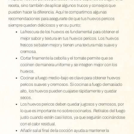
receta, sino también de aplicar algunos trucos y consejos que
pueden hacer la diferencia. Aquí te compartimos algunas
recomendaciones para asegurarte de que tus huevos pericos
siempre queden deliciosos y en su punto:
La frescura de los huevos es fundamental para obtener el
mejor sabor y textura en tus huevos pericos. Los huevos
frescos se baten mejor y tienen una textura más suave y
cremosa.
Cortar finamente la cebolla y el tomate permite que se
cocinen de manera uniforme y se integren mejor con los
huevos.
Cocinar a fuego medio-bajo es clave para obtener huevos
pericos suaves y cremosos. Si cocinas a fuego demasiado
alto, los huevos pueden cuajarse rápidamente y quedar
secos.
Los huevos pericos deben quedar jugosos y cremosos, por
lo que es importante no sobre cocinarlos. Retíralos del fuego
justo cuando estén casi listos, ya que seguirán cocinándose
con el calor residual.
Añadir sal al final de la cocción ayuda a mantener la